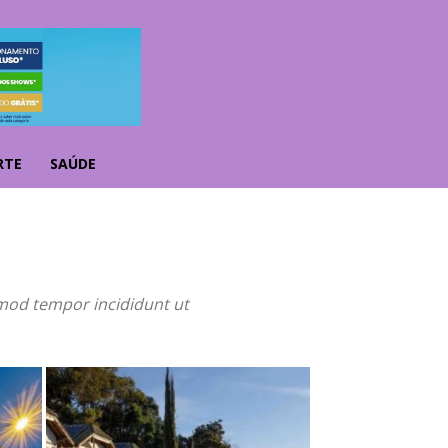
RTE
SAÚDE
smod tempor incididunt ut