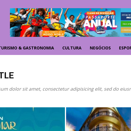
TURISMO & GASTRONOMIA
CULTURA
NEGÓCIOS
ESPO
TLE
um dolor sit amet, consectetur adipisicing elit, sed do eiu