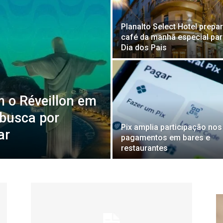
Planalto Select Hotel prepa
café da manhã especial par
Dia dos Pais
m o Réveillon em
 busca por
Pix amplia participação nos
ar
pagamentos em bares e
restaurantes