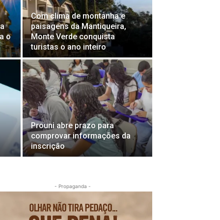
Com clima de montanha e
ra
paisagens da Mantiqueira,
a o
Monte Verde conquista
turistas o ano inteiro
Prouni abre prazo para
comprovar informações da
inscrição
- Propaganda -