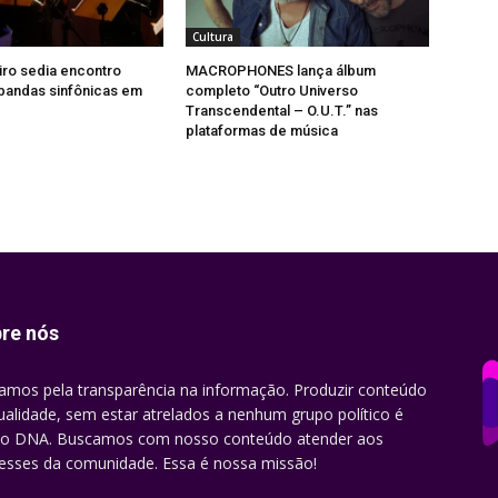
Cultura
iro sedia encontro
MACROPHONES lança álbum
bandas sinfônicas em
completo “Outro Universo
Transcendental – O.U.T.” nas
plataformas de música
re nós
amos pela transparência na informação. Produzir conteúdo
ualidade, sem estar atrelados a nenhum grupo político é
o DNA. Buscamos com nosso conteúdo atender aos
resses da comunidade. Essa é nossa missão!