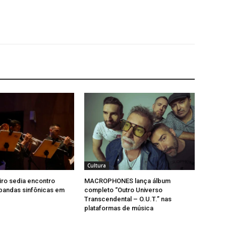
Cultura
iro sedia encontro
MACROPHONES lança álbum
bandas sinfônicas em
completo “Outro Universo
Transcendental – O.U.T.” nas
plataformas de música