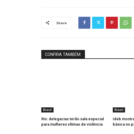
Share
CONFIRA TAMBÉM:
Brasil
Brasil
Rio: delegacias terão sala especial
Ideb mostr
para mulheres vítimas de violência
básica no p